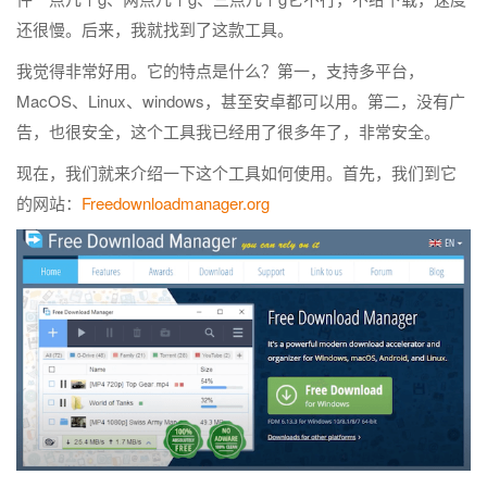
还很慢。后来，我就找到了这款工具。
我觉得非常好用。它的特点是什么？第一，支持多平台，
MacOS、Linux、windows，甚至安卓都可以用。第二，没有广
告，也很安全，这个工具我已经用了很多年了，非常安全。
现在，我们就来介绍一下这个工具如何使用。首先，我们到它
的网站：
Freedownloadmanager.org