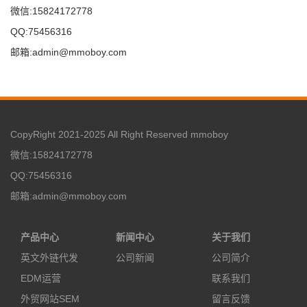
微信:15824172778
QQ:75456316
邮箱:admin@mmoboy.com
CopyRight 2021-2025 All Right Reserved mmoboy
微信:15824172778
QQ:75456316
邮箱:admin@mmoboy.com
产品中心
新闻中心
关于我们
英文外链代发
公司新闻
公司简介
EDM运营
联系我们
外贸网站SEM
留言反馈