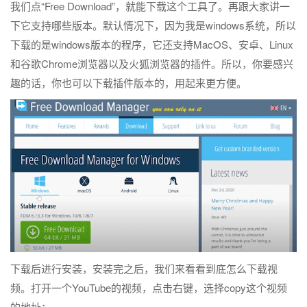
我们点“Free Download”，就能下载这个工具了。再跟大家讲一
下它支持哪些版本。默认情况下，因为我是windows系统，所以
下载的是windows版本的程序，它还支持MacOS、安卓、Linux
和谷歌Chrome浏览器以及火狐浏览器的插件。所以，你要感兴
趣的话，你也可以下载插件版本的，用起来更方便。
下载后进行安装，安装完之后，我们来看看到底怎么下载视
频。打开一个YouTube的视频，点击右键，选择copy这个视频
的地址：