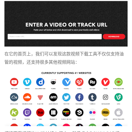
在它的首页上，我们可以发现这款视频下载工具不仅仅支持油
管的视频，还支持很多其他视频网站：