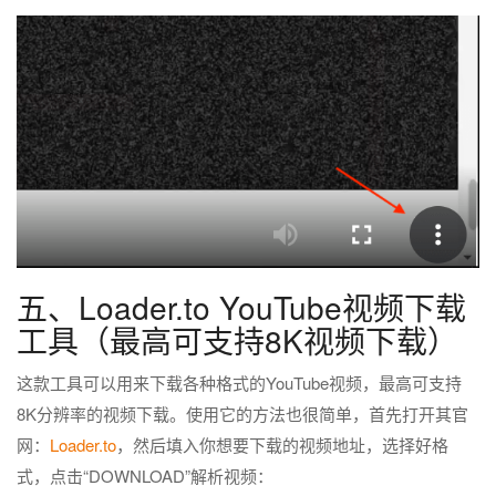
五、Loader.to YouTube视频下载
工具（最高可支持8K视频下载）
这款工具可以用来下载各种格式的YouTube视频，最高可支持
8K分辨率的视频下载。使用它的方法也很简单，首先打开其官
网：
Loader.to
，然后填入你想要下载的视频地址，选择好格
式，点击“DOWNLOAD”解析视频：