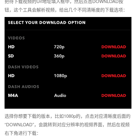
把待下载视频的Url地址填入框中，然后点击DOWNLOAD按
钮，这个工具会解析视频，给出几个不同清晰度的下载选项：
选择你想要下载的版本，比如1080p的，点击对应清晰度后面的
“DOWNLOAD”，会跳转到对应分辨率的视频界面，然后在视频
右下角进行下载：