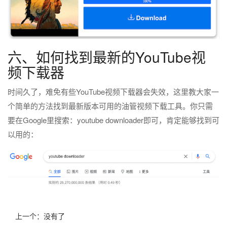
六、如何找到最新的YouTube视
频下载器
时间久了，难免有些YouTube视频下载器会失效，这里教大家一
个简单的方法找到最新版本可用的油管视频下载工具。你只需
要在Google里搜索：youtube downloader即可，肯定能够找到可
以用的：
上一个：没有了