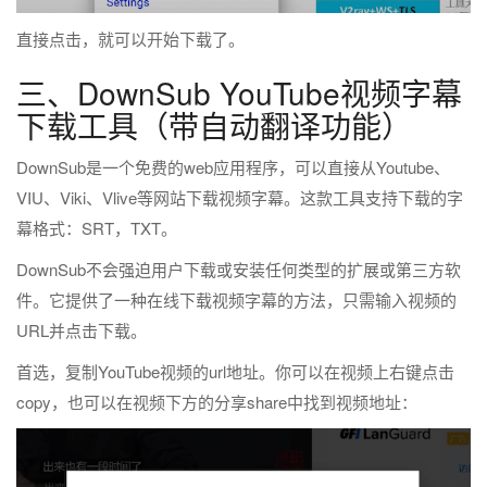
直接点击，就可以开始下载了。
三、DownSub YouTube视频字幕
下载工具（带自动翻译功能）
DownSub是一个免费的web应用程序，可以直接从Youtube、
VIU、Viki、Vlive等网站下载视频字幕。这款工具支持下载的字
幕格式：SRT，TXT。
DownSub不会强迫用户下载或安装任何类型的扩展或第三方软
件。它提供了一种在线下载视频字幕的方法，只需输入视频的
URL并点击下载。
首选，复制YouTube视频的url地址。你可以在视频上右键点击
copy，也可以在视频下方的分享share中找到视频地址：