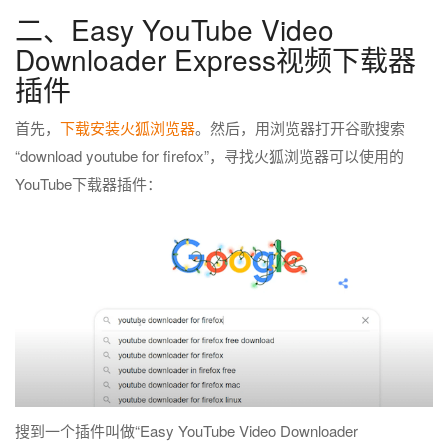
二、Easy YouTube Video
Downloader Express视频下载器
插件
首先，
下载安装火狐浏览器
。然后，用浏览器打开谷歌搜索
“download youtube for firefox”，寻找火狐浏览器可以使用的
YouTube下载器插件：
搜到一个插件叫做“Easy YouTube Video Downloader