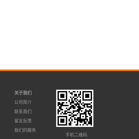
关于我们
公司简介
联系我们
留言反馈
我们的服务
手机二维码