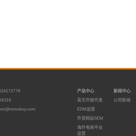
24172778
产品中心
新闻中心
56316
英文外链代发
公司新闻
min@mmoboy.com
EDM运营
外贸网站SEM
海外电商平台
运营