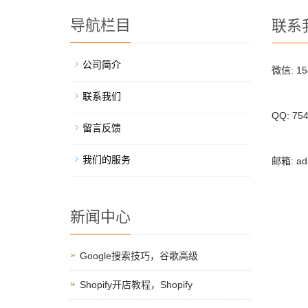
导航栏目
联系
公司简介
微信: 15
联系我们
QQ: 75
留言反馈
我们的服务
邮箱: ad
新闻中心
Google搜索技巧，谷歌高级
Shopify开店教程，Shopify