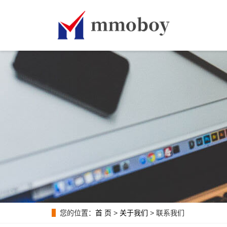
您的位置：
首 页
>
关于我们
> 联系我们