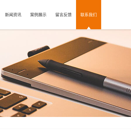
新闻资讯
案例展示
留言反馈
联系我们